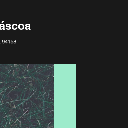
Páscoa
A 94158