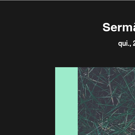
Sermã
qui., 