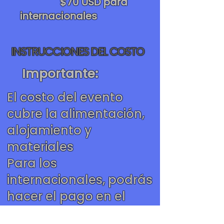
$70 USD para
internacionales
INSTRUCCIONES DEL COSTO
Importante:
El costo del evento
cubre la alimentación,
alojamiento y
materiales
Para los
internacionales, podrás
hacer el pago en el
lugar del evento