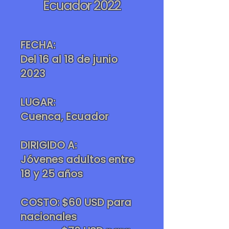
Ecuador
2022
FECHA:
Del 16 al 18 de junio
2023
LUGAR:
Cuenca, Ecuador
DIRIGIDO A:
Jóvenes adultos entre
18 y 25 años
COSTO: $60 USD para
nacionales