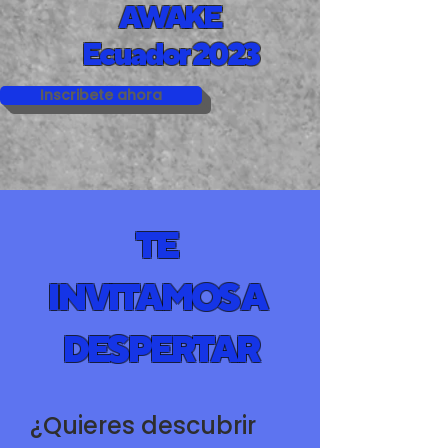
AWAKE
Ecuador 2023
Inscribete ahora
TE
INVITAMOS A
DESPERTAR
¿Quieres descubrir