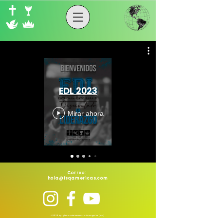
EDL 2023
Mirar ahora
Correo:
hola@fsqamericas.com
©2024 by Iglesia Cristiana Cuadrangular (ICC)